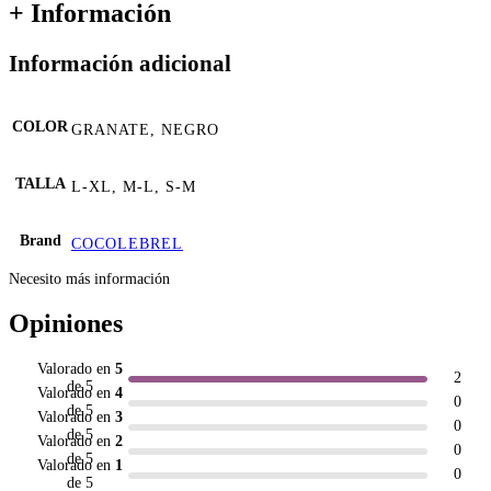
+ Información
Información adicional
COLOR
GRANATE, NEGRO
TALLA
L-XL, M-L, S-M
Brand
COCOLEBREL
Necesito más información
Opiniones
Valorado en
5
2
de 5
Valorado en
4
0
de 5
Valorado en
3
0
de 5
Valorado en
2
0
de 5
Valorado en
1
0
de 5