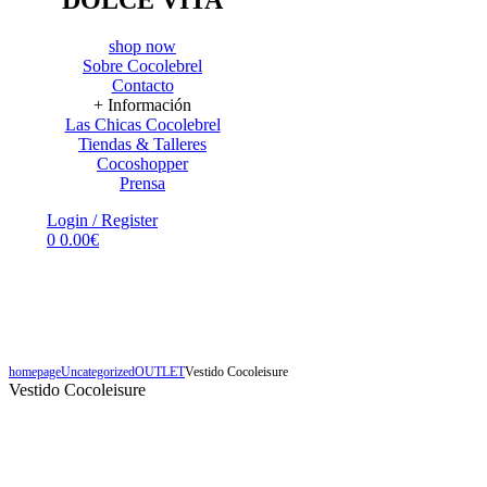
shop now
Sobre Cocolebrel
Contacto
+ Información
Las Chicas Cocolebrel
Tiendas & Talleres
Cocoshopper
Prensa
Menu
Login / Register
0
0.00
€
FELIZMENTE CONFECCIONADO EN NUESTRO HAPPY TALLER DE
ZARAGOZA
Shop Now
homepage
Uncategorized
OUTLET
Vestido Cocoleisure
Vestido Cocoleisure