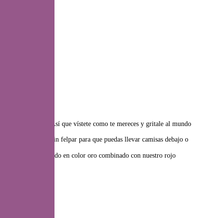
res!
especial que eres. Así que vístete como te mereces y gritale al mundo
, de Grosor fino sin felpar para que puedas llevar camisas debajo o
ás icónico está bordado en color oro combinado con nuestro rojo