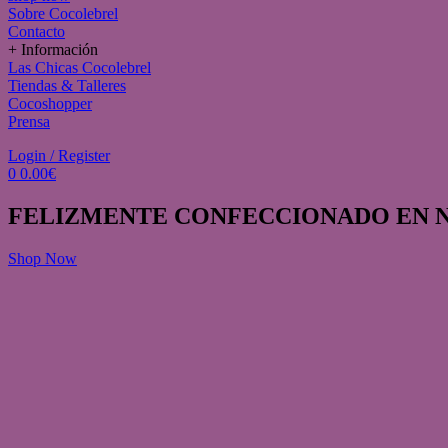
Sobre Cocolebrel
Contacto
+ Información
Las Chicas Cocolebrel
Tiendas & Talleres
Cocoshopper
Prensa
Menu
Login / Register
0
0.00
€
FELIZMENTE CONFECCIONADO EN 
Shop Now
homepage
SUDADERAS
Sudadera Verso Propio
Sudadera Verso Propio
PERSONALIZADO