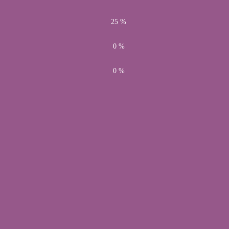
25 %
0 %
0 %
obligatorios están marcados con
*