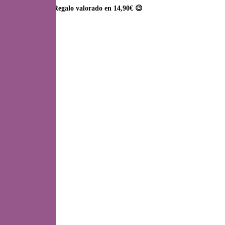
l tuyo de regalo! (Regalo valorado en 14,90€ 😉
rita de Cocolebrel!