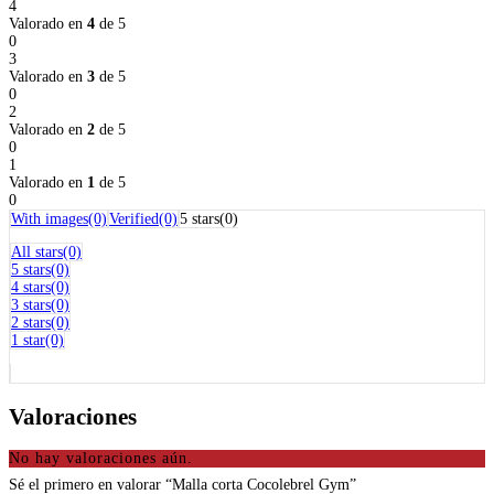
4
Valorado en
4
de 5
0
0 %
3
Valorado en
3
de 5
0
0 %
2
Valorado en
2
de 5
0
0 %
1
Valorado en
1
de 5
0
0 %
With images(0)
Verified(0)
5 stars(0)
All stars(0)
5 stars(0)
4 stars(0)
3 stars(0)
2 stars(0)
1 star(0)
Valoraciones
No hay valoraciones aún.
Sé el primero en valorar “Malla corta Cocolebrel Gym”