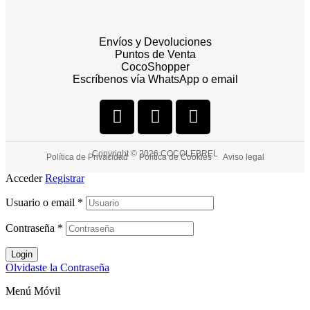
Envíos y Devoluciones
Puntos de Venta
CocoShopper
Escríbenos vía WhatsApp o email
Copyright © 2026 COCOLEBREL
Política de Privacidad
Política de Cookies
Aviso legal
Acceder
Registrar
Usuario o email
*
Contraseña
*
Login
Olvidaste la Contraseña
Menú Móvil