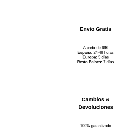
Seleccionar opciones
Quick view
Envío Gratis
Añadir a la lista de deseos
Pantalon Elite
A partir de 69€
España:
24-48 horas
Europa:
5 días
96.00
€
48.00
€
Resto Países:
7 días
Seleccionar opciones
Quick view
Añadir a la lista de deseos
Cambios &
Devoluciones
Pantalon Flowers
89.00
€
44.50
€
100% garantizado