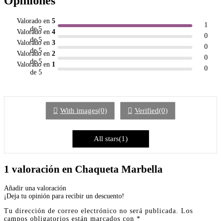
Opiniones
Valorado en
5
1
de 5
Valorado en
4
0
de 5
Valorado en
3
0
de 5
Valorado en
2
0
de 5
Valorado en
1
0
de 5
With images(0)
Verified(0)
All stars(1)
1 valoración en
Chaqueta Marbella
Añadir una valoración
¡Deja tu opinión para recibir un descuento!
Tu dirección de correo electrónico no será publicada.
Los
campos obligatorios están marcados con
*