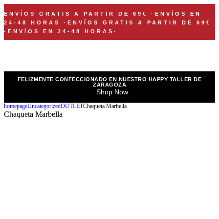
ENVÍOS GRATIS A PARTIR DE 69€
·
ENVÍOS EN
24-48 HORAS
·
ENVÍOS GRATIS A PARTIR DE 69€
·
ENVÍOS EN 24-48 HORAS
·
FELIZMENTE CONFECCIONADO EN NUESTRO HAPPY TALLER DE
ZARAGOZA
Shop Now
homepage
Uncategorized
OUTLET
Chaqueta Marbella
Chaqueta Marbella