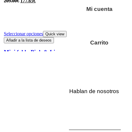
209.00
€
177.65
€
Mi cuenta
Seleccionar opciones
Quick view
Añadir a la lista de deseos
Carrito
Mini falda Pink & Lima
79.00
€
39.50
€
Hablan de nosotros
Seleccionar opciones
Quick view
Añadir a la lista de deseos
Chaleco Amaranto
99.00
€
39.00
€