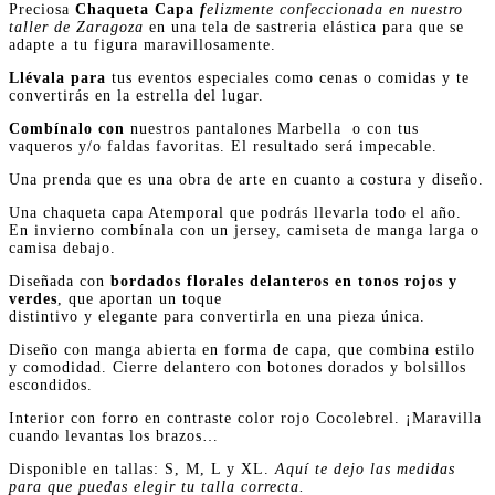
Preciosa
Chaqueta Capa
f
elizmente confeccionada en nuestro
taller de Zaragoza
en una tela de sastreria elástica para que se
adapte a tu figura maravillosamente.
Llévala para
tus eventos especiales como cenas o comidas y te
convertirás en la estrella del lugar.
Combínalo con
nuestros pantalones Marbella o con tus
vaqueros y/o faldas favoritas. El resultado será impecable.
Una prenda que es una obra de arte en cuanto a costura y diseño.
Una chaqueta capa Atemporal que podrás llevarla todo el año.
En invierno combínala con un jersey, camiseta de manga larga o
camisa debajo.
Diseñada con
bordados florales delanteros en tonos rojos y
verdes
, que aportan un toque
distintivo y elegante para convertirla en una pieza única.
Diseño con manga abierta en forma de capa, que combina estilo
y comodidad. Cierre delantero con botones dorados y bolsillos
escondidos.
Interior con forro en contraste color rojo Cocolebrel. ¡Maravilla
cuando levantas los brazos…
Disponible en tallas: S, M, L y XL.
Aquí te dejo las medidas
para que puedas elegir tu talla correcta.