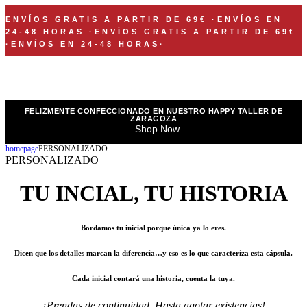
ENVÍOS GRATIS A PARTIR DE 69€
·
ENVÍOS EN
24-48 HORAS
·
ENVÍOS GRATIS A PARTIR DE 69€
·
ENVÍOS EN 24-48 HORAS
·
FELIZMENTE CONFECCIONADO EN NUESTRO HAPPY TALLER DE
ZARAGOZA
Shop Now
homepage
PERSONALIZADO
PERSONALIZADO
TU INCIAL, TU HISTORIA
Bordamos tu inicial porque única ya lo eres.
Dicen que los detalles marcan la diferencia…y eso es lo que caracteriza esta cápsula.
Cada inicial contará una historia, cuenta la tuya.
¡Prendas de continuidad. Hasta agotar existencias!