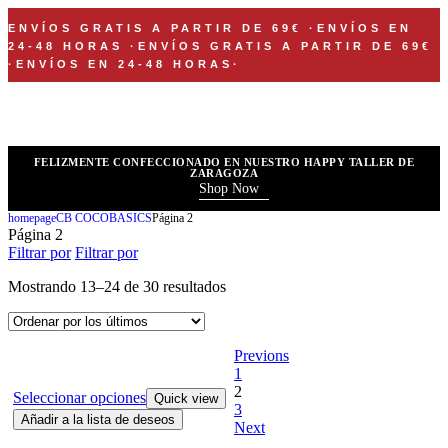
ENVÍOS GRATIS A PARTIR DE 69€
·
ENVÍOS EN
24-48 HORAS
·
ENVÍOS GRATIS A PARTIR DE 69€
·
ENVÍOS EN 24-48 HORAS
·
FELIZMENTE CONFECCIONADO EN NUESTRO HAPPY TALLER DE
ZARAGOZA
Shop Now
homepage
CB COCOBASICS
Página 2
Página 2
Filtrar por
Filtrar por
Mostrando 13–24 de 30 resultados
Previons
1
2
Seleccionar opciones
Quick view
3
Añadir a la lista de deseos
Next