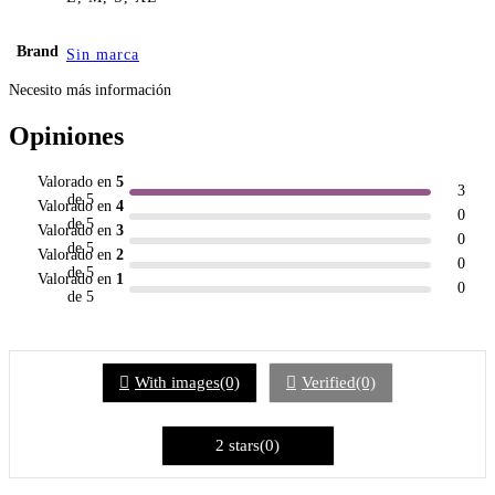
Brand
Sin marca
Necesito más información
Opiniones
Valorado en
5
3
de 5
Valorado en
4
0
de 5
Valorado en
3
0
de 5
Valorado en
2
0
de 5
Valorado en
1
0
de 5
With images(0)
Verified(0)
2 stars(0)