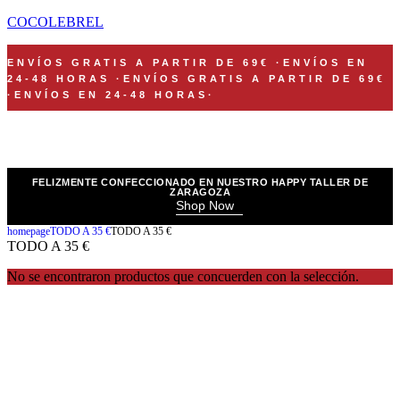
COCOLEBREL
ENVÍOS GRATIS A PARTIR DE 69€
·
ENVÍOS EN
24-48 HORAS
·
ENVÍOS GRATIS A PARTIR DE 69€
·
ENVÍOS EN 24-48 HORAS
·
FELIZMENTE CONFECCIONADO EN NUESTRO HAPPY TALLER DE
ZARAGOZA
Shop Now
homepage
TODO A 35 €
TODO A 35 €
TODO A 35 €
No se encontraron productos que concuerden con la selección.