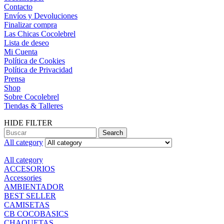
Contacto
Envíos y Devoluciones
Finalizar compra
Las Chicas Cocolebrel
Lista de deseo
Mi Cuenta
Política de Cookies
Política de Privacidad
Prensa
Shop
Sobre Cocolebrel
Tiendas & Talleres
HIDE FILTER
Search
All category
All category
ACCESORIOS
Accessories
AMBIENTADOR
BEST SELLER
CAMISETAS
CB COCOBASICS
CHAQUETAS