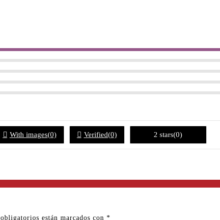
With images(0)
Verified(0)
2 stars(0)
obligatorios están marcados con
*