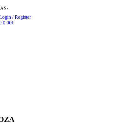
RAS
·
Login / Register
0
0.00
€
GOZA