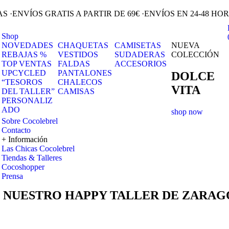
RAS
·
ENVÍOS GRATIS A PARTIR DE 69€
·
ENVÍOS EN 24-48 HO
Shop
NOVEDADES
CHAQUETAS
CAMISETAS
NUEVA
REBAJAS %
VESTIDOS
SUDADERAS
COLECCIÓN
TOP VENTAS
FALDAS
ACCESORIOS
UPCYCLED
PANTALONES
DOLCE
“TESOROS
CHALECOS
VITA
DEL TALLER”
CAMISAS
PERSONALIZ
ADO
shop now
Sobre Cocolebrel
Contacto
+ Información
Las Chicas Cocolebrel
Tiendas & Talleres
Cocoshopper
Prensa
 NUESTRO HAPPY TALLER DE ZARA