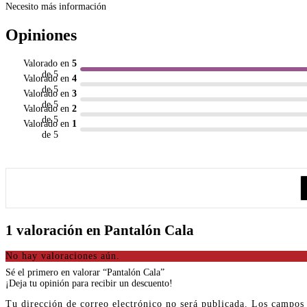
Necesito más información
Opiniones
Valorado en
5
de 5
Valorado en
4
de 5
Valorado en
3
de 5
Valorado en
2
de 5
Valorado en
1
de 5
1 valoración en
Pantalón Cala
No hay valoraciones aún.
Sé el primero en valorar “Pantalón Cala”
¡Deja tu opinión para recibir un descuento!
Tu dirección de correo electrónico no será publicada.
Los campos 